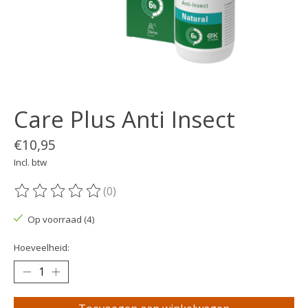
Care Plus Anti Insect
€10,95
Incl. btw
(0)
De beoordeling van dit product is
0
van de 5
Op voorraad (4)
Hoeveelheid: