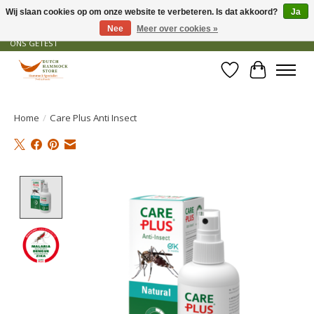
Wij slaan cookies op om onze website te verbeteren. Is dat akkoord?
Ja
Nee
Meer over cookies »
GRATIS VERZENDING VANAF € 50 - OFFICIEEL DEALER - PRODUCTEN ZIJN DOOR
ONS GETEST
Verlanglijst
Winkelwa
Home
/
Care Plus Anti Insect
Product image slideshow Items