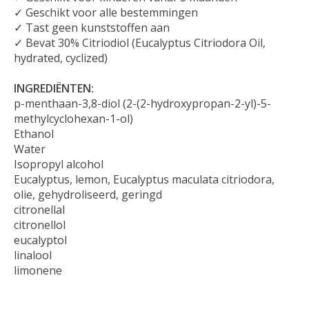
✓ Geschikt voor alle bestemmingen
✓ Tast geen kunststoffen aan
✓ Bevat 30% Citriodiol (Eucalyptus Citriodora Oil,
hydrated, cyclized)
INGREDIËNTEN:
p-menthaan-3,8-diol (2-(2-hydroxypropan-2-yl)-5-
methylcyclohexan-1-ol)
Ethanol
Water
Isopropyl alcohol
Eucalyptus, lemon, Eucalyptus maculata citriodora,
olie, gehydroliseerd, geringd
citronellal
citronellol
eucalyptol
linalool
limonene