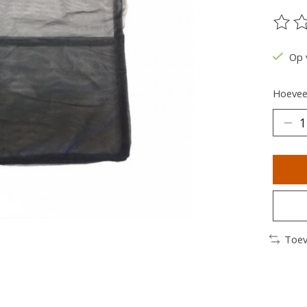
De be
Op 
Hoeveel
Toev