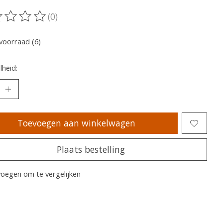
(0)
oordeling van dit product is
0
van de 5
voorraad (6)
heid:
Toevoegen aan winkelwagen
Plaats bestelling
oegen om te vergelijken