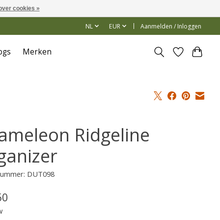
over cookies »
NL
EUR
Aanmelden / Inloggen
ogs
Merken
ameleon Ridgeline
ganizer
lnummer: DUT098
50
w