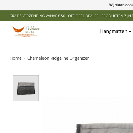
Wij slaan coo
GRATIS VERZENDING VANAF € 50 - OFFICIEEL DEALER - PRODUCTEN ZIJ
Hangmatten
Home
/
Chameleon Ridgeline Organizer
Product image slideshow Items