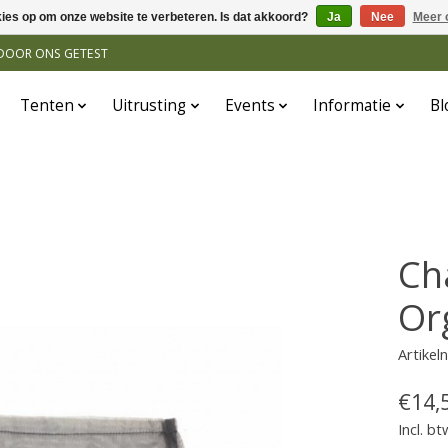
kies op om onze website te verbeteren. Is dat akkoord?
Ja
Nee
Meer 
N DOOR ONS GETEST
Tenten
Uitrusting
Events
Informatie
Bl
Ch
Or
Artike
€14,
Incl. bt