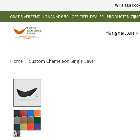
Wij slaan coo
GRATIS VERZENDING VANAF € 50 - OFFICIEEL DEALER - PRODUCTEN ZIJ
Hangmatten
Home
/
Custom Chameleon Single Layer
Product image slideshow Items