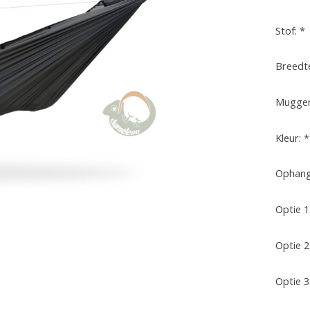
De be
Stof:
*
Breedt
Muggen
Kleur:
*
Ophang
Optie 1
Optie 2
Optie 3