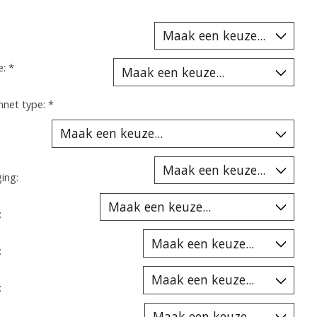
oordeling van dit product is
0
van de 5
e:
*
net type:
*
ing:
:
:
: