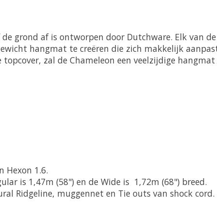
de grond af is ontworpen door Dutchware. Elk van de
tgewicht hangmat te creëren die zich makkelijk aanp
e topcover, zal de Chameleon een veelzijdige hangmat 
n Hexon 1.6.
gular is 1,47m (58") en de Wide is 1,72m (68") breed.
ral Ridgeline, muggennet en Tie outs van shock cord.