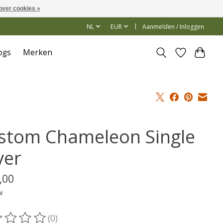
over cookies »
NL
EUR
Aanmelden / Inloggen
ogs
Merken
stom Chameleon Single
yer
,00
w
(0)