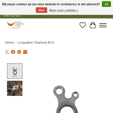
Wij slaan cookies op om onze website te verbeteren. Is dat akkoord?
Ja
Nee
Meer over cookies »
GRATIS VERZENDING VANAF € 50 - OFFICIEEL DEALER - PRODUCTEN ZIJN DOOR
ONS GETEST
Verlanglijst
Winkelwa
Home
/
Loopalien Titanium RCA
Product image slideshow Items