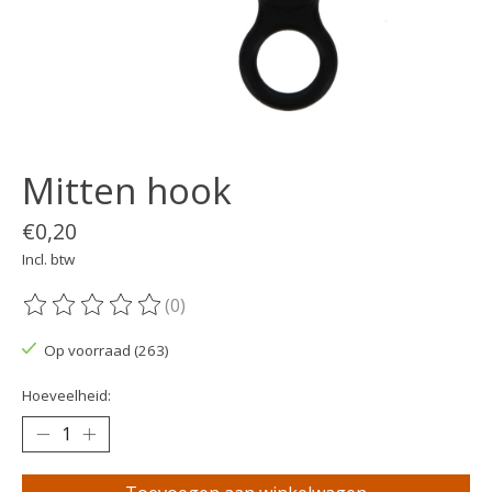
Mitten hook
€0,20
Incl. btw
(0)
De beoordeling van dit product is
0
van de 5
Op voorraad (263)
Hoeveelheid: