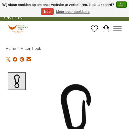
Wij slaan cookies op om onze website te verbeteren. Is dat akkoord?
Ja
Nee
Meer over cookies »
GRATIS VERZENDING VANAF € 50 - OFFICIEEL DEALER - PRODUCTEN ZIJN DOOR
ONS GETEST
Verlanglijst
Winkelwa
Home
/
Mitten hook
Product image slideshow Items