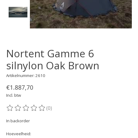
Nortent Gamme 6
silnylon Oak Brown
Artikelnummer: 2610
€1.887,70
Incl. btw
(0)
De beoordeling van dit product is
0
van de 5
In backorder
Hoeveelheid: