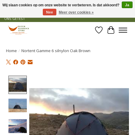
Wij slaan cookies op om onze website te verbeteren. Is dat akkoord?
Ja
Nee
Meer over cookies »
GRATIS VERZENDING VANAF € 50 - OFFICIEEL DEALER - PRODUCTEN ZIJN DOOR
ONS GETEST
Verlanglijst
Winkelwa
Home
/
Nortent Gamme 6 silnylon Oak Brown
Product image slideshow Items