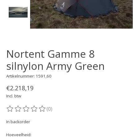
Nortent Gamme 8
silnylon Army Green
Artikelnummer: 1591,60
€2.218,19
Incl. btw
(0)
De beoordeling van dit product is
0
van de 5
In backorder
Hoeveelheid: