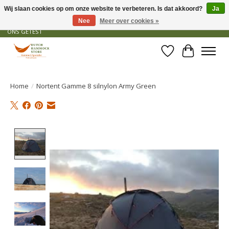
Wij slaan cookies op om onze website te verbeteren. Is dat akkoord?
Ja
Nee
Meer over cookies »
GRATIS VERZENDING VANAF € 50 - OFFICIEEL DEALER - PRODUCTEN ZIJN DOOR
ONS GETEST
Verlanglijst
Winkelwa
Home
/
Nortent Gamme 8 silnylon Army Green
Product image slideshow Items