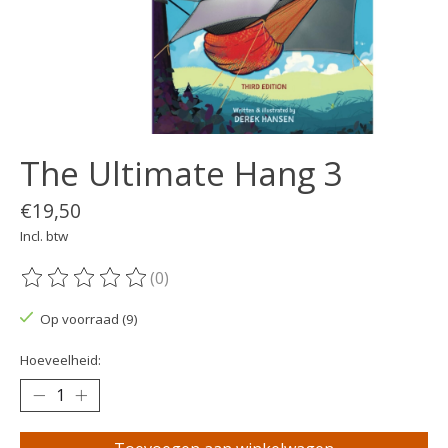
The Ultimate Hang 3
€19,50
Incl. btw
(0)
De beoordeling van dit product is
0
van de 5
Op voorraad (9)
Hoeveelheid: