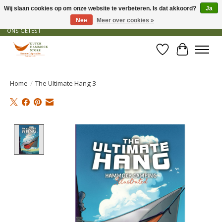
Wij slaan cookies op om onze website te verbeteren. Is dat akkoord?
Ja
Nee
Meer over cookies »
GRATIS VERZENDING VANAF € 50 - OFFICIEEL DEALER - PRODUCTEN ZIJN DOOR
ONS GETEST
Verlanglijst
Winkelwa
Home
/
The Ultimate Hang 3
Product image slideshow Items