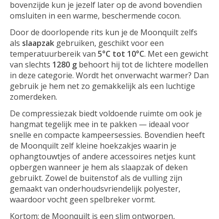
bovenzijde kun je jezelf later op de avond bovendien
omsluiten in een warme, beschermende cocon.
Door de doorlopende rits kun je de Moonquilt zelfs
als
slaapzak
gebruiken, geschikt voor een
temperatuurbereik van
5°C tot 10°C
. Met een gewicht
van slechts
1280 g
behoort hij tot de lichtere modellen
in deze categorie. Wordt het onverwacht warmer? Dan
gebruik je hem net zo gemakkelijk als een luchtige
zomerdeken.
De compressiezak biedt voldoende ruimte om ook je
hangmat tegelijk mee in te pakken — ideaal voor
snelle en compacte kampeersessies. Bovendien heeft
de Moonquilt zelf kleine hoekzakjes waarin je
ophangtouwtjes of andere accessoires netjes kunt
opbergen wanneer je hem als slaapzak of deken
gebruikt. Zowel de buitenstof als de vulling zijn
gemaakt van onderhoudsvriendelijk polyester,
waardoor vocht geen spelbreker vormt.
Kortom: de Moonquilt is een slim ontworpen,