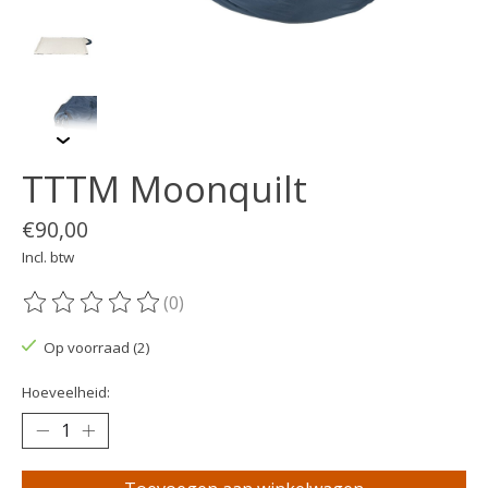
TTTM Moonquilt
€90,00
Incl. btw
(0)
De beoordeling van dit product is
0
van de 5
Op voorraad (2)
Hoeveelheid: