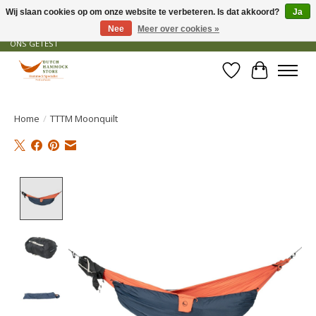
Wij slaan cookies op om onze website te verbeteren. Is dat akkoord?
Ja
Nee
Meer over cookies »
GRATIS VERZENDING VANAF € 50 - OFFICIEEL DEALER - PRODUCTEN ZIJN DOOR
ONS GETEST
Verlanglijst
Winkelwa
Home
/
TTTM Moonquilt
Product image slideshow Items