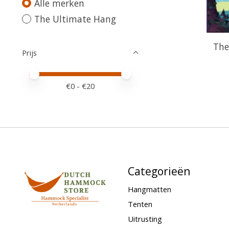
Alle merken
The Ultimate Hang
The
Prijs
Minimale prijswaarde
Price maximum value
€
0
- €
20
Categorieën
Hangmatten
Tenten
Uitrusting