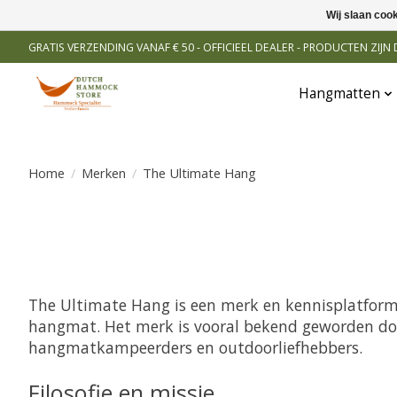
Wij slaan coo
GRATIS VERZENDING VANAF € 50 - OFFICIEEL DEALER - PRODUCTEN ZIJ
Hangmatten
Home
/
Merken
/
The Ultimate Hang
The Ultimate Hang is een merk en kennisplatform
hangmat. Het merk is vooral bekend geworden door
hangmatkampeerders en outdoorliefhebbers.
Filosofie en missie