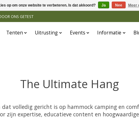
kies op om onze website te verbeteren. Is dat akkoord?
Ja
Nee
Meer 
N DOOR ONS GETEST
Tenten
Uitrusting
Events
Informatie
Bl
The Ultimate Hang
 dat volledig gericht is op hammock camping en comf
 zijn expertise, educatieve content en hoogwaardige